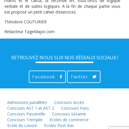
maths et le calcul, la seconde les sous-tests de logique
verbale et de suites logiques. A la fin de chaque partie vous
est proposé un petit cahier d’exercices.
Théodore COUTURIER
Rédacteur TageMajor.com
RETROUVEZ NOUS SUR NOS RÉSEAUX SOCIAUX !
Facebook
Twitter
Admissions parallèles
Concours Accès
Concours AST 1 et AST 2
Concours Pass
Concours Passerelle
Concours Sésame
Concours Tremplin
Ecoles de commerce
Ecole du Louvre
Ecoles Post Bac