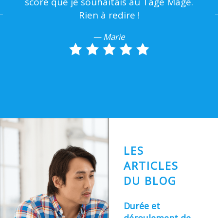
he
score que je souhaitais au Tage Mage.
Rien à redire !
— Marie
LES
ARTICLES
DU BLOG
Durée et