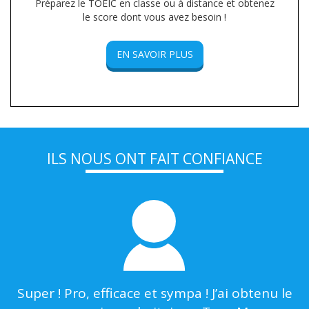
Préparez le TOEIC en classe ou à distance et obtenez
le score dont vous avez besoin !
EN SAVOIR PLUS
ILS NOUS ONT FAIT CONFIANCE
ec
Super ! Pro, efficace et sympa ! J’ai obtenu le
C