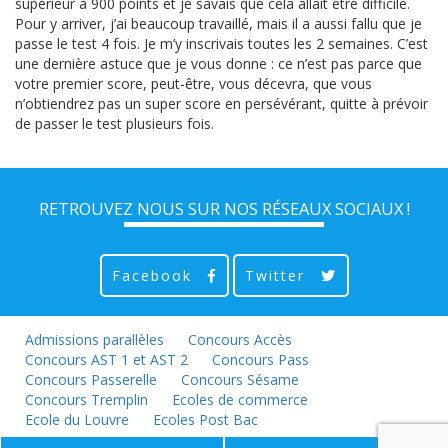
supérieur à 900 points et je savais que cela allait être difficile.
Pour y arriver, j’ai beaucoup travaillé, mais il a aussi fallu que je
passe le test 4 fois. Je m’y inscrivais toutes les 2 semaines. C’est
une dernière astuce que je vous donne : ce n’est pas parce que
votre premier score, peut-être, vous décevra, que vous
n’obtiendrez pas un super score en persévérant, quitte à prévoir
de passer le test plusieurs fois.
RETROUVEZ NOUS SUR NOS RÉSEAUX SOCIAUX !
Facebook
Twitter
Admissions parallèles
Concours Accès
Concours AST 1 et AST 2
Concours Pass
Concours Passerelle
Concours Sésame
Concours Tremplin
Ecoles de commerce
Ecole du Louvre
Ecoles Post Bac